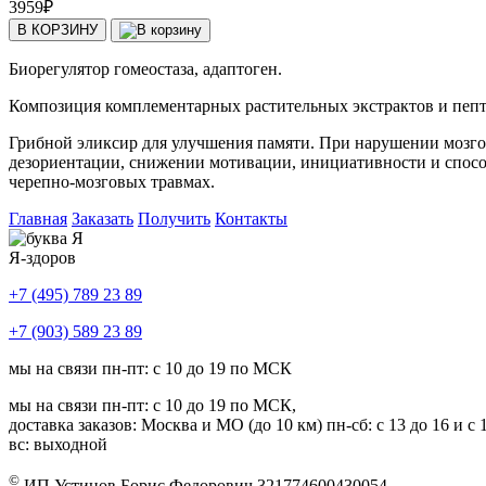
3959
₽
В КОРЗИНУ
Биорегулятор гомеостаза, адаптоген.
Композиция комплементарных растительных экстрактов и пе
Грибной эликсир для улучшения памяти. При нарушении мозго
дезориентации, снижении мотивации, инициативности и спосо
черепно-мозговых травмах.
Главная
Заказать
Получить
Контакты
Я-здоров
+7 (495) 789 23 89
+7 (903) 589 23 89
мы на связи пн-пт: с 10 до 19 по МСК
мы на связи пн-пт: с 10 до 19 по МСК,
доставка заказов: Москва и МО (до 10 км) пн-сб: с 13 до 16 и с 1
вс: выходной
©
ИП Устинов Борис Федорович 321774600430054