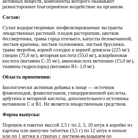
активных веществ, компоненты которого оказывают
разностороннее благоприятное воздействие на организм.
Состав:
Сухие водорастворимые лиофилизированные экстракты
лекарственных растений: плодов расторопши, цветков
бессмертника, травы горца птичьего, капусты белокочанной,
листьев крапивы, листьев толокнянки, листьев брусники,
травы зверобоя, корней солодки и корней девясила (225 мг);
глицин (75,0 мг), янтарная кислота (55,0 мг), аскорбиновая
кислота (витамин С-35 мг), аминокислота метионин (15,0 мг),
тиамина гидрохлорид (витамин В1- 1,0 мг).
Область применения:
Биологически активная добавка к пище — источник
флавоноидов, флаволигнанов, глицирризиновой кислоты,
арбутина и янтарной кислоты, дополнительного источника
витаминов C и B1. Не является лекарственным средством.
Форма выпуска:
Порошок в пакетах массой 2,5 г по 2, 5, 10 штук в коробке из
картона или шипучие таблетки (3,5 г) по 12 штук в пенале
или по 1 штуки в стрипах с листком-вкладышем по