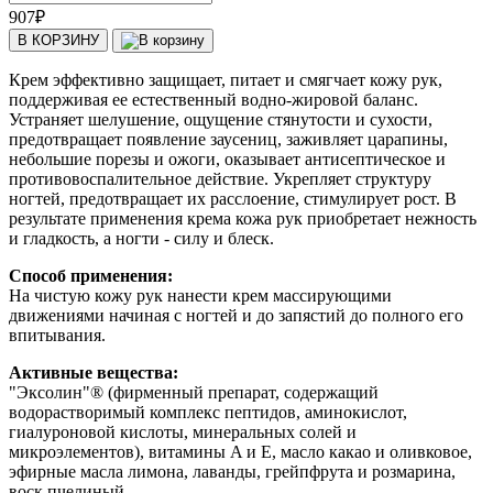
907
₽
В КОРЗИНУ
Крем эффективно защищает, питает и смягчает кожу рук,
поддерживая ее естественный водно-жировой баланс.
Устраняет шелушение, ощущение стянутости и сухости,
предотвращает появление заусениц, заживляет царапины,
небольшие порезы и ожоги, оказывает антисептическое и
противовоспалительное действие. Укрепляет структуру
ногтей, предотвращает их расслоение, стимулирует рост. В
результате применения крема кожа рук приобретает нежность
и гладкость, а ногти - силу и блеск.
Способ применения:
На чистую кожу рук нанести крем массирующими
движениями начиная с ногтей и до запястий до полного его
впитывания.
Активные вещества:
"Эксолин"® (фирменный препарат, содержащий
водорастворимый комплекс пептидов, аминокислот,
гиалуроновой кислоты, минеральных солей и
микроэлементов), витамины A и E, масло какао и оливковое,
эфирные масла лимона, лаванды, грейпфрута и розмарина,
воск пчелиный