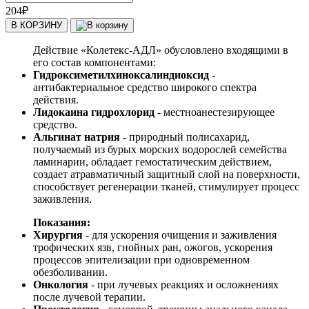
204
₽
В КОРЗИНУ
Действие «Колетекс-АДЛ» обусловлено входящими в
его состав компонентами:
Гидроксиметилхиноксалиндиоксид
-
антибактериальное средство широкого спектра
действия.
Лидокаина гидрохлорид
- местноанестезирующее
средство.
Альгинат натрия
- природный полисахарид,
получаемый из бурых морских водорослей семейства
ламинарии, обладает гемостатическим действием,
создает атравматичный защитный слой на поверхности,
способствует регенерации тканей, стимулирует процесс
заживления.
Показания:
Хирургия
- для ускорения очищения и заживления
трофических язв, гнойных ран, ожогов, ускорения
процессов эпителизации при одновременном
обезболивании.
Онкология
- при лучевых реакциях и осложнениях
после лучевой терапии.