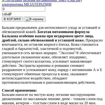
1464
₽
В КОРЗИНУ
Бальзам предназначен для интенсивного ухода за уставшей и
обезвоженной кожей.
Богатая витаминами формула
Бальзама особенно важна при нездоровом цвете лица,
дряблой, сильно обезвоженной и уставшей коже.
Прекрасно
впитывается, не оставляя жирного блеска. Кожа становится
гладкой и бархатистой, эластичной и подтянутой,
уменьшается сеть мелких морщин. "Эксолин"® обеспечивает
длительное увлажнение кожи, обновляет эпидермис,
стимулирует синтез коллагена, усиливает заживляющее
действие. Экстракты крапивы и ромашки снимают
раздражение и успокаивают кожу, наряду с витаминами А и Е
стимулируют обменные процессы в коже, оказывают
антиоксидантное воздействие, обладают
противовоспалительным и ранозаживляющим действием.
Способ применения:
Бальзам наносят на чистую кожу легкими массирующими
движениями по массажным линиям: днем – тонким слоем под
макияж, вечером – толстым слоем в виде маски на 20 мин.