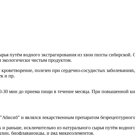
ырья путём водного экстрагирования из хвои пихты сибирской
я экологически чистым продуктом.
роветворение, полезен при сердечно-сосудистых заболеваниях
к и пр.
 20-30 мин до приема пищи в течение месяца. При повышенной к
"Абисиб" и являлся лекарственным препаратом безрецептурного
ак и раньше, исключительно из натурального сырья путём водно
ин, биофлаваноиды, и ряд микроэлементов.