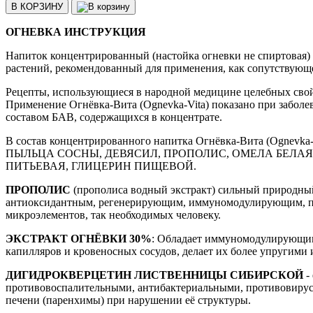
В КОРЗИНУ
ОГНЕВКА ИНСТРУКЦИЯ
Напиток концентрированный (настойка огневки не спиртовая) 
растений, рекомендованный для применения, как сопутствующе
Рецепты, использующиеся в народной медицине целебных свойс
Применение Огнёвка-Вита (Ognevka-Vita) показано при заболе
составом БАВ, содержащихся в концентрате.
В состав концентрированного напитка Огнёвка-Вита (O
ПЫЛЬЦА СОСНЫ, ДЕВЯСИЛ, ПРОПОЛИС, ОМЕЛА БЕЛАЯ
ПИТЬЕВАЯ, ГЛИЦЕРИН ПИЩЕВОЙ.
ПРОПОЛИС
(прополиса водный экстракт) сильный природный
антиоксидантным, регенерирующим, иммуномодулирующим, пр
микроэлементов, так необходимых человеку.
ЭКСТРАКТ ОГНЁВКИ 30%
: Обладает иммуномодулирующим
капилляров и кровеносных сосудов, делает их более упругим
ДИГИДРОКВЕРЦЕТИН ЛИСТВЕННИЦЫ СИБИРСКОЙ
-
противовоспалительными, антибактериальными, противовирусн
печени (паренхимы) при нарушении её структуры.