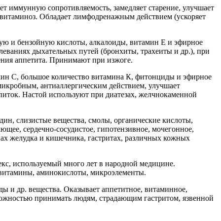
ет иммунную сопротивляемость, замедляет старение, улучшает
 авитаминоз. Обладает лимфодренажным действием (ускоряет
сную и бензойную кислоты, алкалоиды, витамин Е и эфирное
ваниях дыхательных путей (бронхиты, трахеиты и др.), при
ния аппетита. Принимают при изжоге.
амин С, большое количество витамина К, фитонциды и эфирное
икробным, антиаллергическим действием, улучшает
иток. Настой используют при диатезах, желчнокаменной
дин, слизистые вещества, смолы, органические кислоты,
щее, сердечно-сосудистое, гипотензивное, мочегонное,
вах желудка и кишечника, гастритах, различных кожных
с, используемый много лет в народной медицине.
 витамины, аминокислоты, микроэлементы.
ды и др. вещества. Оказывает аппетитное, витаминное,
орожностью принимать людям, страдающим гастритом, язвенной