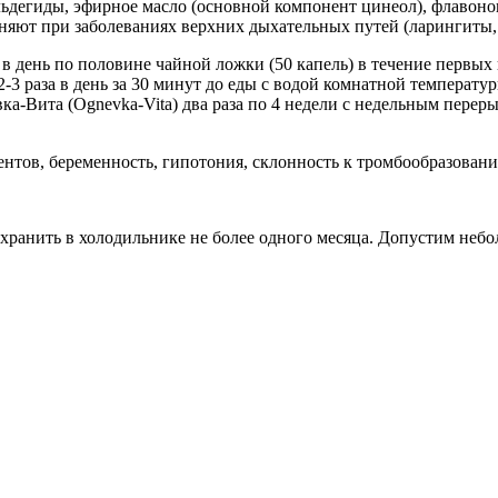
льдегиды, эфирное масло (основной компонент цинеол), флавон
няют при заболеваниях верхних дыхательных путей (ларингиты,
 в день по половине чайной ложки (50 капель) в течение первых
-3 раза в день за 30 минут до еды с водой комнатной температу
ка-Вита (Ognevka-Vita) два раза по 4 недели с недельным переры
нтов, беременность, гипотония, склонность к тромбообразован
н хранить в холодильнике не более одного месяца. Допустим неб