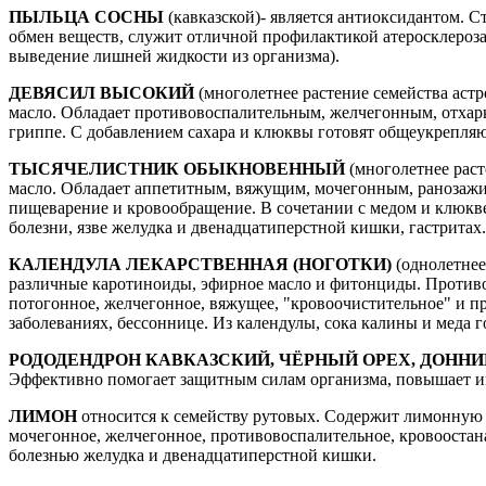
ПЫЛЬЦА СОСНЫ
(кавказской)- является антиоксидантом. 
обмен веществ, служит отличной профилактикой атеросклероза
выведение лишней жидкости из организма).
ДЕВЯСИЛ ВЫСОКИЙ
(многолетнее растение семейства астр
масло. Обладает противовоспалительным, желчегонным, отхар
гриппе. С добавлением сахара и клюквы готовят общеукрепля
ТЫСЯЧЕЛИСТНИК ОБЫКНОВЕННЫЙ
(многолетнее раст
масло. Обладает аппетитным, вяжущим, мочегонным, ранозаж
пищеварение и кровообращение. В сочетании с медом и клюк
болезни, язве желудка и двенадцатиперстной кишки, гастритах.
КАЛЕНДУЛА ЛЕКАРСТВЕННАЯ (НОГОТКИ)
(однолетнее
различные каротиноиды, эфирное масло и фитонциды. Противо
потогонное, желчегонное, вяжущее, "кровоочистительное" и п
заболеваниях, бессоннице. Из календулы, сока калины и меда
РОДОДЕНДРОН КАВКАЗСКИЙ, ЧЁРНЫЙ ОРЕХ, ДОНН
Эффективно помогает защитным силам организма, повышает и
ЛИМОН
относится к семейству рутовых. Содержит лимонную ки
мочегонное, желчегонное, противовоспалительное, кровооста
болезнью желудка и двенадцатиперстной кишки.