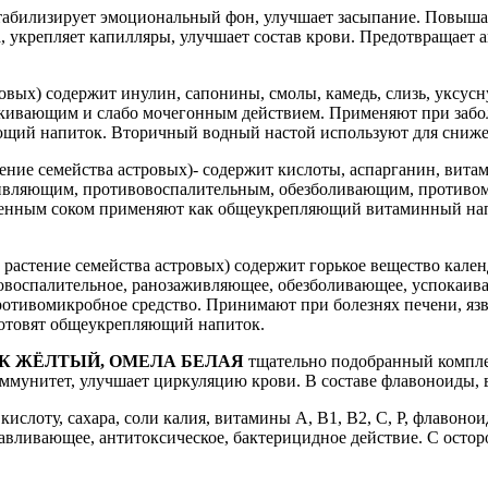
Стабилизирует эмоциональный фон, улучшает засыпание. Повыша
, укрепляет капилляры, улучшает состав крови. Предотвращает
овых) содержит инулин, сапонины, смолы, камедь, слизь, уксу
кивающим и слабо мочегонным действием. Применяют при заболе
ющий напиток. Вторичный водный настой используют для сниже
ение семейства астровых)- содержит кислоты, аспарганин, вит
ивляющим, противовоспалительным, обезболивающим, противом
венным соком применяют как общеукрепляющий витаминный нап
 растение семейства астровых) содержит горькое вещество кален
воспалительное, ранозаживляющее, обезболивающее, успокаиваю
ротивомикробное средство. Принимают при болезнях печени, яз
 готовят общеукрепляющий напиток.
ИК ЖЁЛТЫЙ, ОМЕЛА БЕЛАЯ
тщательно подобранный комплек
ммунитет, улучшает циркуляцию крови. В составе флавоноиды,
слоту, сахара, соли калия, витамины А, В1, В2, С, Р, флавонои
навливающее, антитоксическое, бактерицидное действие. С ост