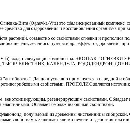
Огнёвка-Вита (Ognevka-Vita) это сбалансированный комплекс, с
е средство для оздоровления и восстановления организма при в
тв растений, совместно со свойствами огневки и прополиса пол
ваниях печени, желчного пузыря и др. Эффект оздоровления при
gnevka-Vita) входят следующие компоненты: ЭКСТРАКТ О
, ТЫСЯЧЕЛИСТНИК, КАЛЕНДУЛА, РОДОДЕНДРОН, ДОННИ
 "антибиотик". Давно и успешно применяется в народной и об
отивогрибковыми свойствами. ПРОПОЛИС является источником
, венотонизирующим, регенерирующим свойствами. Обладает а
и и эластичными. Обладает омолаживающими свойствами.
 флавоноид, получаемый из древесины лиственницы сибирской.
ыми свойствами. Защищает клетки печени от действия токсино