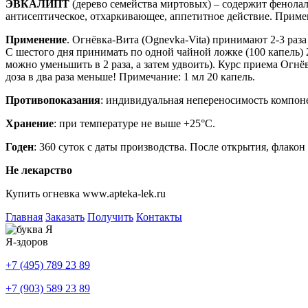
ЭВКАЛИПТ
(дерево семейства миртовых) – содержит фенола
антисептическое, отхаркивающее, аппетитное действие. Приме
Применение
. Огнёвка-Вита (Ognevka-Vita) принимают 2-3 раза
С шестого дня принимать по одной чайной ложке (100 капель) 2
можно уменьшить в 2 раза, а затем удвоить). Курс приема Огнёв
доза в два раза меньше! Примечание: 1 мл 20 капель.
Противопоказания
: индивидуальная непереносимость компоне
Хранение
: при температуре не выше +25°С.
Годен
: 360 суток с даты производства. После открытия, флако
Не лекарство
Купить огневка www.apteka-lek.ru
Главная
Заказать
Получить
Контакты
Я-здоров
+7 (495) 789 23 89
+7 (903) 589 23 89