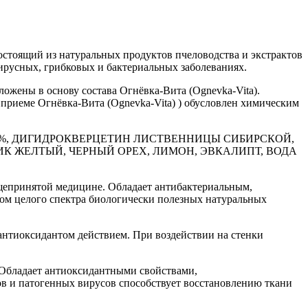
остоящий из натуральных продуктов пчеловодства и экстрактов
ирусных, грибковых и бактериальных заболеваниях.
ожены в основу состава Огнёвка-Вита (Ognevka-Vita).
 приеме Огнёвка-Вита (Ognevka-Vita) ) обусловлен химическим
ГНЕВКИ 30%, ДИГИДРОКВЕРЦЕТИН ЛИСТВЕННИЦЫ СИБИРСКОЙ,
К ЖЕЛТЫЙ, ЧЕРНЫЙ ОРЕХ, ЛИМОН, ЭВКАЛИПТ, ВОДА
щепринятой медицине. Обладает антибактериальным,
 целого спектра биологически полезных натуральных
нтиоксидантом действием. При воздействии на стенки
 Обладает антиоксидантными свойствами,
в и патогенных вирусов способствует восстановлению ткани