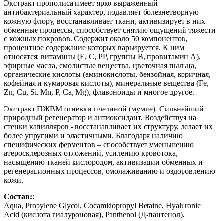
Экстракт прополиса имеет ярко выраженный
антибактериальный характер, подавляет болезнетворную
кожную флору, восстанавливает ткани, активизирует в них
обменные процессы, способствует снятию ощущений тяжести
с кожных покровов. Содержит около 50 компонентов,
процентное содержание которых варьируется. К ним
относятся: витамины (E, C, PP, группы B, провитамин A),
эфирные масла, смолистые вещества, цветочная пыльца,
органические кислоты (аминокислоты, бензойная, коричная,
кофейная и кумаровая кислоты), минеральные вещества (Fe,
Zn, Cu, Si, Mn, P, Ca, Mg), флавоноиды и многое другое.
Экстракт ПЖВМ огневки пчелиной (мумие). Сильнейший
природный регенератор и антиоксидант. Воздействуя на
стенки капилляров - восстанавливает их структуру, делает их
более упругими и эластичными. Благодаря наличию
специфических ферментов – способствует уменьшению
атеросклерозных отложений, усилению кровотока,
насыщению тканей кислородом, активизации обменных и
регенерационных процессов, омолаживанию и оздоровлению
кожи.
Состав:
:
Aqua, Propylene Glycol, Cocamidopropyl Betaine, Hyaluronic
Acid (кислота гиалуроновая), Panthenol (Д-пантенол),