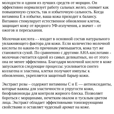
молодости и одним из лучших средств от морщин. Он
эффективно нормализует работу сальных желез, снимает как
повышенную сухость, так и избыточную сальность. Когда
витамина Е в избытке, ваша кожа приходит к балансу.
Витамин стимулирует естественное обновление клеток,
защищает кожу от вредного УФ-излучения, а значит – от
ожогов и пересыхания.
Молочная кислота - - входит в основной состав натурального
увлажняющего фактора для кожи. Если количество молочной
кислоты по каким-то причинам уменьшается, кожа тут же
становится сухой. По сравнению с другими AHA-кислотами -
молочная считается одной из самых деликатных, но от этого
она не менее эффективна. Благодаря молочной кислоте в коже
запускаются следующие процессы: усиливается синтез
коллагена и эластина, клетки получают импульс к
обновлению, укрепляется защитный барьер кожи.
Экстракт розы – содержит витамины С и Е — антиоксиданты,
которые важны для эластичности и упругости кожи,
биофлавоноиды для контроля жирного блеска. Позволяет
бороться с морщинами, нечетким овалом и тусклым цветом
лица. Экстракт обладает эффективными тонизирующими
свойствами и оставляет чудесный аромат на коже.