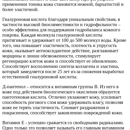
применении тоника кожа становится нежной, бархатистой и
более эластичной.
Гиалуроновая кислота благодаря уникальным свойствам, в
частности высокой биосовместимости и гидрофильности –
особо эффективна для поддержания гидробаланса кожного
покрова. Каждая молекула гиалуроновой кислоты
притягивает и удерживает от 100 до 500 молекул воды. Кроме
того, она повышает эластичность, плотность и упругость
кожи, оказывает антиоксидантное действие, разглаживает
морщины и линии обезвоженности, стимулирует
регенерацию клеток кожи и способствует ее обновлению.
Способствует восполнению синтеза коллагена и эластина,
который замедляется после 25 лет из-за снижения выработки
естественной гиалуроновой кислоты.
Д-пантенол – относится к витаминам группы В. Из него в
коже под действием биологического окисления образуется
пантотеновая кислота. Отлично увлажняет кожу, усиливает
способность рогового слоя кожи удерживать влагу, позволяя
коже не терять эластичность. Снимает раздражения и
покраснения, способствует заживлению повреждений кожи.
Витамин Е - успешно сражается со свободными радикалами.
Одно только это позволяет называть его главным витамином