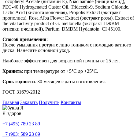
Tocopheryl Acetate (витамин Е), Niacinamide (ниацинамид),
PEG-40 Hydrogenated Castor Oil, Trideceth-9, Sodium Chloride,
Lactic Acid (кислота молочная), Propolis Extract (экстракт
прополиса), Rosa Alba Flower Extract (экстракт розы), Extract of
the vital activity product of G. mellonella (экстракт ПЖВМ
огневки пчелиной), Parfum, DMDM Hydantoin, CI 45100.
Способ применения
:
После умывания протрите лицо тоником с помощью ватного
диска. Нанесите основной уход.
Наиболее эффективен для возрастной группы от 25 лет.
Хранить
: при температуре от +5°С до +25°С.
Срок годности
: 30 месяцев с даты изготовления.
ГОСТ 31679-2012
Главная
Заказать
Получить
Контакты
Я-здоров
+7 (495) 789 23 89
+7 (903) 589 23 89